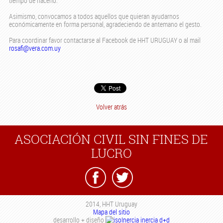
tiempo de hacerlo.
Asimismo, convocamos a todos aquellos que quieran ayudarnos
económicamente en forma personal, agradeciendo de antemano el gesto.
Para coordinar favor contactarse al Facebook de HHT URUGUAY o al mail
rosafi@vera.com.uy
Volver atrás
ASOCIACIÓN CIVIL SIN FINES DE
LUCRO
2014, HHT Uruguay
Mapa del sitio
desarrollo + diseño
inercia d+d