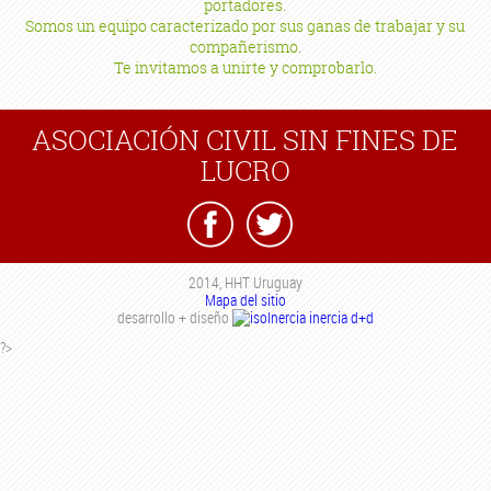
portadores.
Somos un equipo caracterizado por sus ganas de trabajar y su
compañerismo.
Te invitamos a unirte y comprobarlo.
ASOCIACIÓN CIVIL SIN FINES DE
LUCRO
2014, HHT Uruguay
Mapa del sitio
desarrollo + diseño
inercia d+d
?>